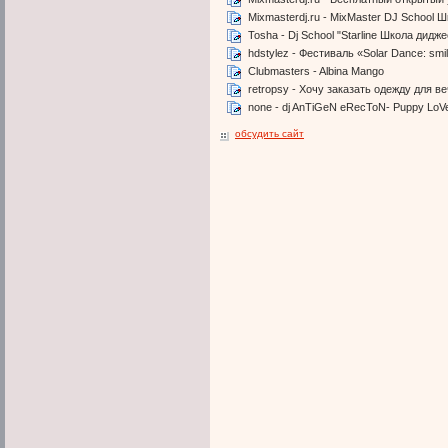
Mixmasterdj.ru - MixMaster DJ School 
Tosha - Dj School "Starline Школа дидж
hdstylez - Фестиваль «Solar Dance: smi
Clubmasters - Albina Mango
retropsy - Хочу заказать одежду для ве
none - dj AnTiGeN eRecToN- Puppy LoV
обсудить сайт