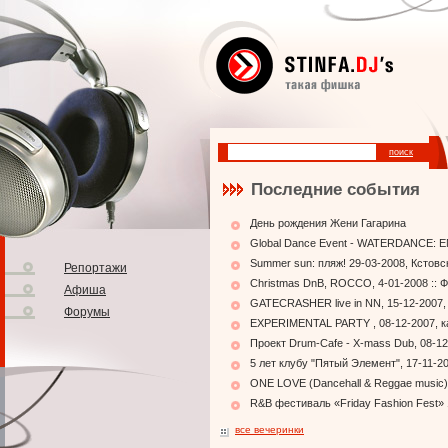
Последние события
День рождения Жени Гагарина
Global Dance Event - WATERDANCE: EN
Summer sun: пляж! 29-03-2008, Кстовс
Репортажи
Christmas DnB, ROCCO, 4-01-2008 :: 
Афиша
GATECRASHER live in NN, 15-12-2007,
Форумы
EXPERIMENTAL PARTY , 08-12-2007, к
Проект Drum-Cafe - X-mass Dub, 08-12
5 лет клубу "Пятый Элемент", 17-11-2
ONE LOVE (Dancehall & Reggae music),
R&B фестиваль «Friday Fashion Fest» 
все вечеринки