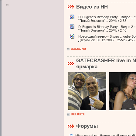
**
Видео из НН
Dj Eugene's Birthday Party - Видео 1 :
"Пятый Элемент" :: 20Mb / 2:58
Dj Eugene's Birthday Party - Видео 2 :
"Пятый Элемент" :: 20Mb / 2:46
Новогодний вечер - Видео :: кафе Вос
Дзержинск, 30-12-2006 :: 25Mb / 4:55
все видео
GATECRASHER live in N
ярмарка
все фото
Форумы
Mixmasterdj.ru - Бесплатный открытый