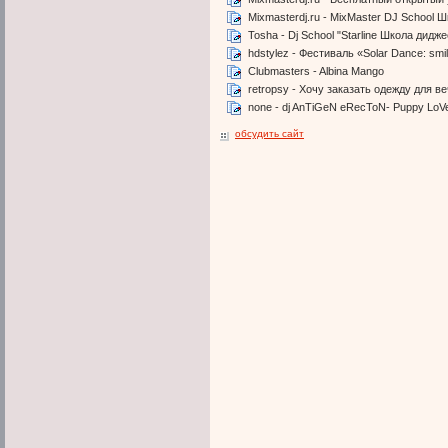
Mixmasterdj.ru - MixMaster DJ School 
Tosha - Dj School "Starline Школа дидж
hdstylez - Фестиваль «Solar Dance: smi
Clubmasters - Albina Mango
retropsy - Хочу заказать одежду для ве
none - dj AnTiGeN eRecToN- Puppy LoV
обсудить сайт