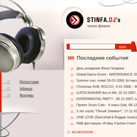
Последние события
День рождения Жени Гагарина
Global Dance Event - WATERDANCE: EN
Summer sun: пляж! 29-03-2008, Кстовс
Репортажи
Christmas DnB, ROCCO, 4-01-2008 :: 
Афиша
GATECRASHER live in NN, 15-12-2007,
Форумы
EXPERIMENTAL PARTY , 08-12-2007, к
Проект Drum-Cafe - X-mass Dub, 08-12
5 лет клубу "Пятый Элемент", 17-11-2
ONE LOVE (Dancehall & Reggae music),
R&B фестиваль «Friday Fashion Fest» 
все вечеринки